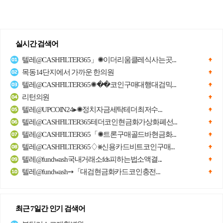
실시간 검색어
텔레@CASHFILTER365」✺이더리움클레식사는곳...
목동14단지에서 가까운 한의원
텔레@CASHFILTER365✺��코인구매대행대검믹...
리턴의원
텔레@UPCOIN24▸✺정치자금세탁테더최저수...
텔레@CASHFILTER365테더코인현금화가상화폐선...
텔레@CASHFILTER365「✺트론구매골드바현금화...
텔레@CASHFILTER365♢⨳신용카드비트코인구매...
텔레@fundwash국내거래소fds피하는법소액결...
텔레@fundwash➙「대검현금화카드코인충전...
최근 7일간 인기 검색어