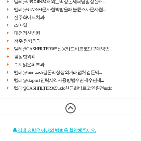
텔레@UPCOIN24해외돈믹싱돈세탁당일정산해...
텔레@STA79M문자협박받을때불륜조사문자협...
전주화이트치과
스마일
대전정신병원
청주 정형외과
텔레@CASHFILTER365신용카드비트코인구매방법...
필성형외과
수지맑은피부과
텔레@fundwash검돈믹싱장외거래업체검돈믹...
텔레@kkrpen1안락사약사용방법수면제수면제...
텔레@CASHFILTER365usdc현금화비트코인환전usdc...
검색 요령은 아래의 방법을 확인해주세요.