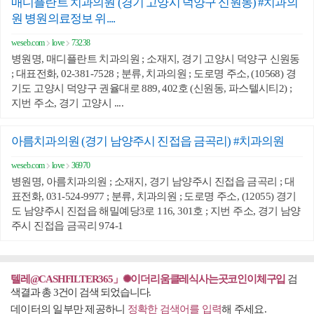
매디플란트 치과의원 (경기 고양시 덕양구 신원동) #치과의
원 병원의료정보 위....
weseb.com
love
73238
병원명, 매디플란트 치과의원 ; 소재지, 경기 고양시 덕양구 신원동
; 대표전화, 02-381-7528 ; 분류, 치과의원 ; 도로명 주소, (10568) 경
기도 고양시 덕양구 권율대로 889, 402호 (신원동, 파스텔시티2) ;
지번 주소, 경기 고양시 ....
아름치과의원 (경기 남양주시 진접읍 금곡리) #치과의원
weseb.com
love
36970
병원명, 아름치과의원 ; 소재지, 경기 남양주시 진접읍 금곡리 ; 대
표전화, 031-524-9977 ; 분류, 치과의원 ; 도로명 주소, (12055) 경기
도 남양주시 진접읍 해밀예당3로 116, 301호 ; 지번 주소, 경기 남양
주시 진접읍 금곡리 974-1
텔레@CASHFILTER365」✺이더리움클레식사는곳코인이체구입
검
색결과 총 3건이 검색 되었습니다.
데이터의 일부만 제공하니
정확한 검색어를 입력
해 주세요.