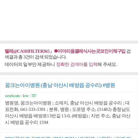
텔레@CASHFILTER365」✺이더리움클레식사는곳코인이체구입
검
색결과 총 3건이 검색 되었습니다.
데이터의 일부만 제공하니
정확한 검색어를 입력
해 주세요.
꿈크는아이병원 (충남 아산시 배방읍 공수리) #병원
weseb.com
love
557
병원명, 꿈크는아이병원 ; 소재지, 충남 아산시 배방읍 공수리 ; 대
표전화, 041-533-3391 ; 분류, 병원 ; 도로명 주소, (31482) 충청남도
아산시 배방읍 배방로13번길 13-0, (배방읍) ; 지번 주소, 충남 아산
시 배방읍 공수리 1594