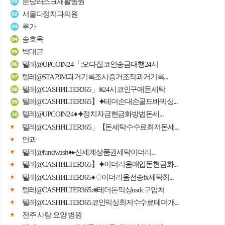
분당러스크재활병원
서울다정치과의원
루가
송호욱
박대근
텔레@UPCOIN24「:오다집코인송금대행24시
텔레@STA79M과거기록조사증거조작과거기록...
텔레@CASHFILTER365」⨳24시코인구매돈세탁
텔레@CASHFILTER365】⯌테더손대손골드바믹싱...
텔레@UPCOIN24♦⯌정치자금현금화방법돈세...
텔레@CASHFILTER365」【돈세탁수수료최저돈세...
안과
텔레@fundwash♦▸신세계상품권세탁이더리...
텔레@CASHFILTER365】⯌이더리움매입돈현금화...
텔레@CASHFILTER365♦♢이더리움전송fx세탁최...
텔레@CASHFILTER365:⨳테더돈믹싱usdc구입처
텔레@CASHFILTER365코인믹싱최저수수료테더개...
전주 사랑 요양 병원