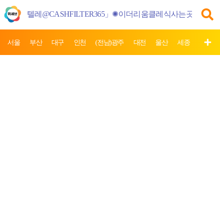
서울
부산
대구
인천
(전남)광주
대전
울산
세종
제주