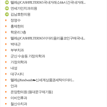
텔레@CASHFILTER365국내거래소fds시간국내거래...
연세가인치과의원
김남호한의원
정영수
홍제한의
학운리 3층
텔레@CASHFILTER365이더리움리플코인구매국내...
박대근
부부치과
군산 수송동 가정의학과
가정의학과
내성
대구시티
텔레@fundwash♦▸신세계상품권세탁이더리...
안과
온양한의원 [동대문구제기동]
이비인후과
철산수치과