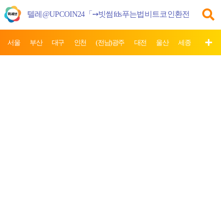
서울
부산
대구
인천
(전남)광주
대전
울산
세종
제주