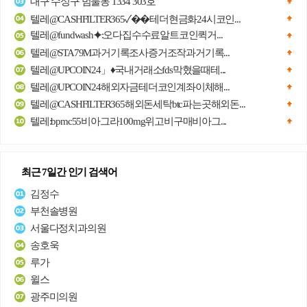
대구 수성구 범물동 1334 303호
텔레@CASHFILTER365✓��테더현금화24시코인...
텔레@fundwash⯌:오다집수수료알트코인퀵거...
텔레@STA79M과거기록조사증거조작과거기록...
텔레@UPCOIN24」♦국내거래소fds막혔을때테...
텔레@UPCOIN24해외자금테더코인계좌이체해...
텔레@CASHFILTER365해외돈세탁btc파는곳해외돈...
텔레:bpmc55비아그라100mg위고비구매비아그...
최근 7일간 인기 검색어
김정수
부천솔병원
서울다정치과의원
송호욱
루가
윌스
광주미의원