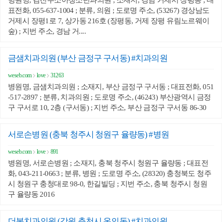
병원명, 김진우소아청소년과의원 ; 소재지, 경남 거제시 장평동 ; 대
표전화, 055-637-1004 ; 분류, 의원 ; 도로명 주소, (53267) 경상남도
거제시 장평1로 7, 상가동 216호 (장평동, 거제 장평 유림노르웨이
숲) ; 지번 주소, 경남 거....
금샘치과의원 (부산 금정구 구서동) #치과의원
weseb.com
love
31263
병원명, 금샘치과의원 ; 소재지, 부산 금정구 구서동 ; 대표전화, 051
-517-2897 ; 분류, 치과의원 ; 도로명 주소, (46243) 부산광역시 금정
구 구서로 10, 2층 (구서동) ; 지번 주소, 부산 금정구 구서동 86-30
서로손병원 (충북 청주시 청원구 율량동) #병원
weseb.com
love
891
병원명, 서로손병원 ; 소재지, 충북 청주시 청원구 율량동 ; 대표전
화, 043-211-0663 ; 분류, 병원 ; 도로명 주소, (28320) 충청북도 청주
시 청원구 충청대로 98-0, 한길빌딩 ; 지번 주소, 충북 청주시 청원
구 율량동 2016
더봄치과의원 (강원 춘천시 온의동) #치과의원