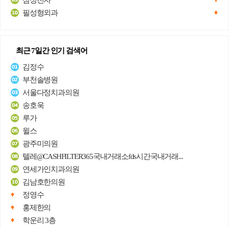
삼성전자
필성형외과
최근 7일간 인기 검색어
김정수
부천솔병원
서울다정치과의원
송호욱
루가
윌스
광주미의원
텔레@CASHFILTER365국내거래소fds시간국내거래...
연세가인치과의원
김남호한의원
정영수
홍제한의
학운리 3층