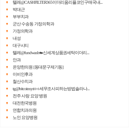
텔레@CASHFILTER365이더리움리플코인구매국내...
박대근
부부치과
군산 수송동 가정의학과
가정의학과
내성
대구시티
텔레@fundwash♦▸신세계상품권세탁이더리...
안과
온양한의원 [동대문구제기동]
이비인후과
철산수치과
tg@bitcoinsyri⟡⟡세무조사피하는방법솔라나...
전주 사랑 요양 병원
대전한국병원
연합치과의원
노인 요양병원