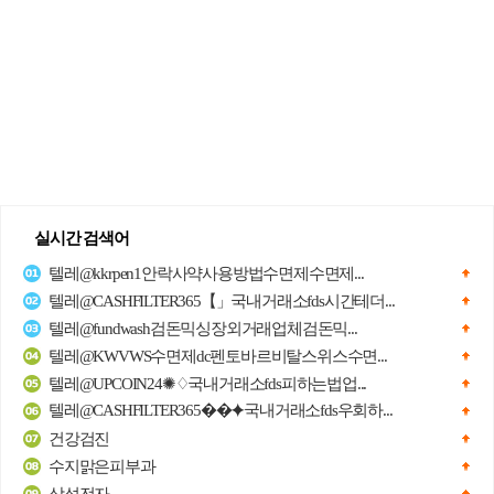
실시간 검색어
텔레@kkrpen1안락사약사용방법수면제수면제...
텔레@CASHFILTER365【」국내거래소fds시간테더...
텔레@fundwash검돈믹싱장외거래업체검돈믹...
텔레@KWVWS수면제dc펜토바르비탈스위스수면...
텔레@UPCOIN24✺♢국내거래소fds피하는법업...
텔레@CASHFILTER365��⯌국내거래소fds우회하...
건강검진
수지맑은피부과