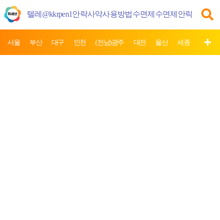
서울
부산
대구
인천
(전남)광주
대전
울산
세종
제주