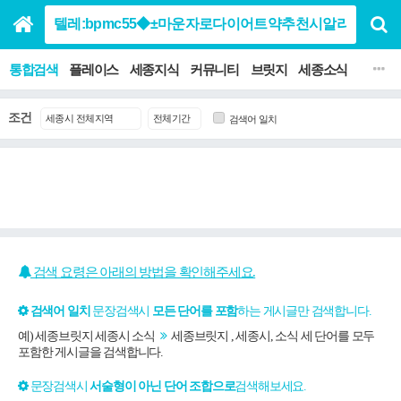
통합검색
플레이스
세종지식
커뮤니티
브릿지
세종소식
맛집 음
조건
검색어 일치
검색 요령은 아래의 방법을 확인해주세요.
검색어 일치
문장검색시
모든 단어를 포함
하는 게시글만 검색합니다.
예) 세종브릿지 세종시 소식
세종브릿지 , 세종시, 소식 세 단어를 모두
포함한 게시글을 검색합니다.
문장검색시
서술형이 아닌 단어 조합으로
검색해보세요.