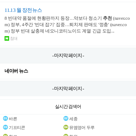
11.13 월 장전뉴스
8 빈대약 품절에 현황판까지 등장…약보다 청소기
추천
(naver.co
m) 정부, 4주간 '빈대 잡기' 집중…퇴치제 판매도 '껑충' (naver.co
m) 정부 빈대 살충제 네오니코티노이드 계열 긴급 도입...
침대
- 마지막 페이지 -
네이버 뉴스
- 마지막 페이지 -
실시간 검색어
바른
세종
기프티콘
뮤엠영어 두루