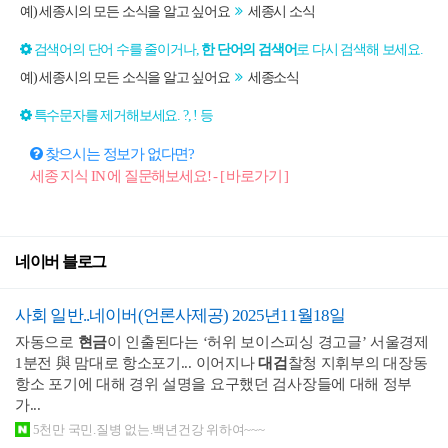
예) 세종시의 모든 소식을 알고 싶어요
세종시 소식
검색어의 단어 수를 줄이거나,
한 단어의 검색어
로 다시 검색해 보세요.
예) 세종시의 모든 소식을 알고 싶어요
세종소식
특수문자를 제거해보세요. ?, ! 등
찾으시는 정보가 없다면?
세종 지식 IN 에 질문해보세요! - [ 바로가기 ]
네이버 블로그
사회 일반..네이버(언론사제공) 2025년11월18일
자동으로
현금
이 인출된다는 ‘허위 보이스피싱 경고글’ 서울경제
1분전 與 맘대로 항소포기... 이어지나
대검
찰청 지휘부의 대장동
항소 포기에 대해 경위 설명을 요구했던 검사장들에 대해 정부
가...
5천만 국민.질병 없는.백년건강 위하여~~~