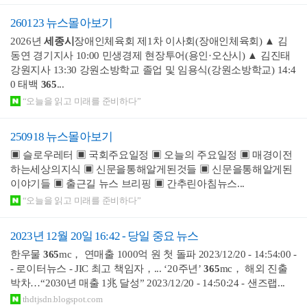
260123 뉴스몰아보기
2026년
세종시
장애인체육회 제1차 이사회(장애인체육회) ▲ 김
동연 경기지사 10:00 민생경제 현장투어(용인·오산시) ▲ 김진태
강원지사 13:30 강원소방학교 졸업 및 임용식(강원소방학교) 14:4
0 태백
365
...
“오늘을 읽고 미래를 준비하다”
250918 뉴스몰아보기
▣ 슬로우레터 ▣ 국회주요일정 ▣ 오늘의 주요일정 ▣ 매경이전
하는세상의지식 ▣ 신문을통해알게된것들 ▣ 신문을통해알게된
이야기들 ▣ 출근길 뉴스 브리핑 ▣ 간추린아침뉴스...
“오늘을 읽고 미래를 준비하다”
2023년 12월 20일 16:42 - 당일 중요 뉴스
한우물
365
mc， 연매출 1000억 원 첫 돌파 2023/12/20 - 14:54:00 -
- 로이터뉴스 - JIC 최고 책임자，... ‘20주년’
365
mc， 해외 진출
박차…“2030년 매출 1兆 달성” 2023/12/20 - 14:50:24 - 샌즈랩...
thdtjsdn.blogspot.com