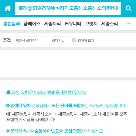
통합검색
플레이스
세종지식
커뮤니티
브릿지
세종소식
맛집 음
조건
검색어 일치
검색 요령은 아래의 방법을 확인해주세요.
검색어 일치
문장검색시
모든 단어를 포함
하는 게시글만 검색합니다.
예) 세종브릿지 세종시 소식
세종브릿지 , 세종시, 소식 세 단어를 모두
포함한 게시글을 검색합니다.
문장검색시
서술형이 아닌 단어 조합으로
검색해보세요.