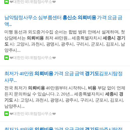
❤️대한민국1위탐정사무소❤️
남악탐정사무소 심부름센터
흥신소 의뢰비용
가격 요금 금
액...
미행 동선과 외도증거수집 순서는 합법 범위 안에서 설계하며, 첫
상담에서는
의뢰비용
최저 40만원... 세종특별자치시
세종시
경기
도
시: 고양시, 과천시, 광명시, 광주시, 구리시, 군포시, 김포시, 남
양주시...
❤️대한민국1위탐정사무소❤️
최저가 40만원
의뢰비용
가격 요금 금액
경기도
김포시탐정
사무...
전국 최저가
의뢰비용
40만원부터 시작하니,
비용
부담 없이 언제
든지 문의하실 수 있습니다. 2. 20년... 세종특별자치시
세종시
경
기도
시: 고양시, 과천시, 광명시, 광주시, 구리시, 군포시, 김포시,
남양주시...
❤️대한민국1위탐정사무소❤️
최저가 40만원
의뢰비용
가격 요금 금액
경기도
파주시탐정