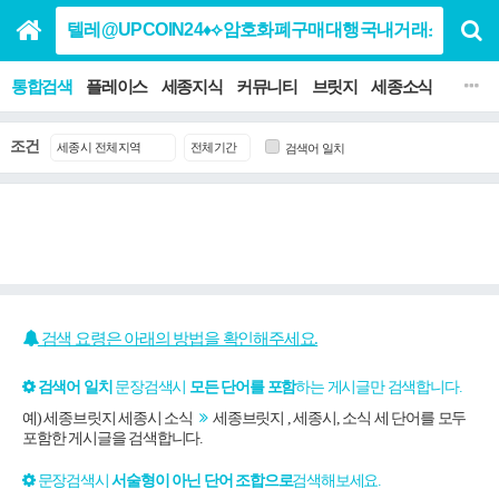
통합검색
플레이스
세종지식
커뮤니티
브릿지
세종소식
맛집 음
조건
검색어 일치
검색 요령은 아래의 방법을 확인해주세요.
검색어 일치
문장검색시
모든 단어를 포함
하는 게시글만 검색합니다.
예) 세종브릿지 세종시 소식
세종브릿지 , 세종시, 소식 세 단어를 모두
포함한 게시글을 검색합니다.
문장검색시
서술형이 아닌 단어 조합으로
검색해보세요.