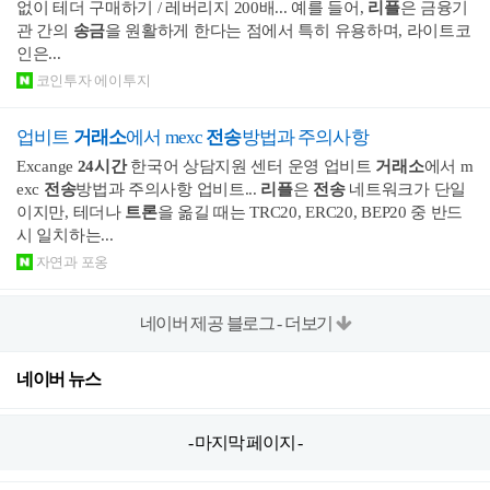
없이 테더 구매하기 / 레버리지 200배... 예를 들어,
리플
은 금융기
관 간의
송금
을 원활하게 한다는 점에서 특히 유용하며, 라이트코
인은...
코인투자 에이투지
업비트
거래소
에서 mexc
전송
방법과 주의사항
Excange
24
시간
한국어 상담지원 센터 운영 업비트
거래소
에서 m
exc
전송
방법과 주의사항 업비트...
리플
은
전송
네트워크가 단일
이지만, 테더나
트론
을 옮길 때는 TRC20, ERC20, BEP20 중 반드
시 일치하는...
자연과 포옹
네이버 제공 블로그 - 더보기
네이버 뉴스
- 마지막 페이지 -