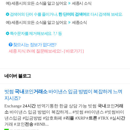
예) 세종시의 모든 소식을 알고 싶어요
세종시 소식
검색어의 단어 수를 줄이거나,
한 단어의 검색어
로 다시 검색해 보세요.
예) 세종시의 모든 소식을 알고 싶어요
세종소식
특수문자를 제거해보세요. ?, ! 등
찾으시는 정보가 없다면?
세종 지식 IN 에 질문해보세요! - [ 바로가기 ]
네이버 블로그
빗썸
국내
코인
거래소
바이낸스 입금 방법이 복잡하게 느껴
지시죠?
Exchange
24
시간
번역기통한 한글 상담 가능 빗썸
국내
코인
거래
소
바이낸스 입금 방법이 복잡하게... #빗썸 #바이낸스 #빗썸바이
낸스입금 #입금방법 #암호화폐 #
리플
#XRP #
트론
#TRX #실
시간
거래 #코인
전송
#BNB...