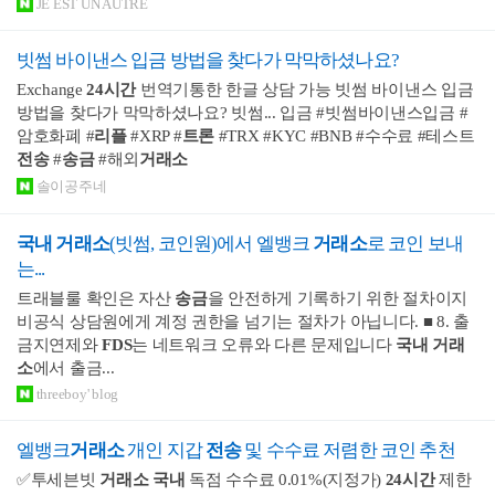
JE EST UN AUTRE
빗썸 바이낸스 입금 방법을 찾다가 막막하셨나요?
Exchange
24
시간
번역기통한 한글 상담 가능 빗썸 바이낸스 입금
방법을 찾다가 막막하셨나요? 빗썸... 입금 #빗썸바이낸스입금 #
암호화폐 #
리플
#XRP #
트론
#TRX #KYC #BNB #수수료 #테스트
전송
#
송금
#해외
거래소
솔이공주네
국내 거래소
(빗썸, 코인원)에서 엘뱅크
거래소
로 코인 보내
는...
트래블룰 확인은 자산
송금
을 안전하게 기록하기 위한 절차이지
비공식 상담원에게 계정 권한을 넘기는 절차가 아닙니다. ■ 8. 출
금지연제와
FDS
는 네트워크 오류와 다른 문제입니다
국내 거래
소
에서 출금...
threeboy' blog
엘뱅크
거래소
개인 지갑
전송
및 수수료 저렴한 코인 추천
✅투세븐빗
거래소
국내
독점 수수료 0.01%(지정가)
24
시간
제한