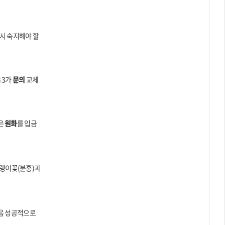
시 숙지해야 할
동3가
문의
교체
은
원화
를 입금
패랭이꽃(분홍)과
음 성공적으로