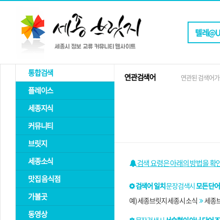
통합검색
연관검색어
연관된 검색어가
플레이스
세종지식
커뮤니티
브릿지
세종소식
검색 요령은 아래의 방법을 확
맛집 음식점
검색어 일치
문장검색시
모든 단어
가볼곳
예) 세종브릿지 세종시 소식
세종브
동영상