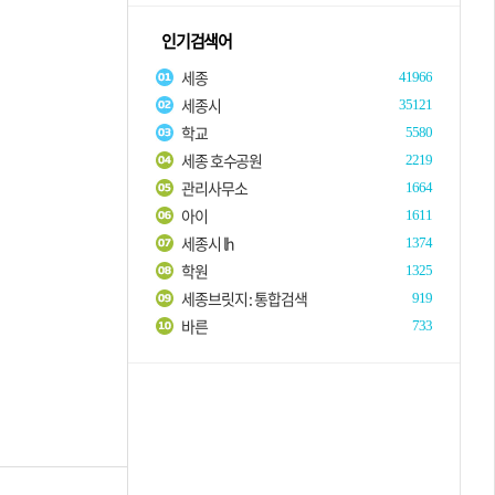
인기검색어
세종
41966
세종시
35121
학교
5580
세종 호수공원
2219
관리사무소
1664
아이
1611
세종시 lh
1374
학원
1325
세종브릿지 : 통합검색
919
바른
733