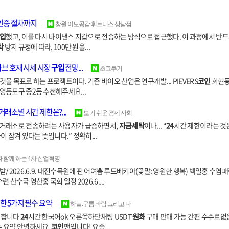
 인증 절차까지
창원 이도공감 휘트니스 상남점
입
했고, 이를 다시 바이낸스 지갑으로 전송하는 방식으로 접근했다. 이 과정에서 반드
탁
방지 규정에 따라, 100만 원을...
카브 호재 시세 시장
구입
전망...
초코쿠키
을 목표로 하는 프로젝트이다. 기존 바이오 산업은 연구개발... PIEVERS
코인
회현
영등포구 중2동 추천해주세요...
거래소별 시간 제한은?...
보기 쉬운 경제 사회
른 거래소로 전송하려는 사용자가 급증하면서,
자금세탁
이나... “
24
시간 제한이라는 것
이 잠겨 있다는 뜻입니다.” 정확히...
 함께 하는 4차 산업혁명
/ 2026.6.9. 대전수목원에 핀 어여쁨 루드베키아(꽃말: 영원한 행복) 백일홍 수염
 산수국 영산홍 국회 일정 2026.6....
 5가지 필수 요약
하늘.구름.바람 그리고 나
렴합니다
24
시간 한국어ok 오른쪽하단채팅 USDT
원화
구매 판매 가능 간편 수수료없
수 요약 안녕하세요,
코인
맨입니다! 요즘...