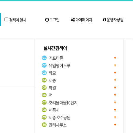
로그인
마이페이지
운영자상담
검색어 일치
실시간 검색어
기프티콘
뮤엠영어 두루
학교
세종
학원
떡
호려울마을10단지
세종시
세종 호수공원
관리사무소