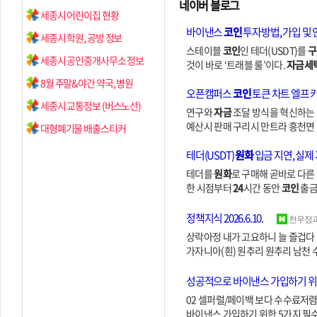
네이버 블로그
세종시 어린이집 현황
바이낸스
코인
투자방법, 가입 및
세종시 학원, 공방 정보
스테이블
코인
인 테더(USDT)를
구
세종시 공인중개사무소 정보
것이 바로 ‘트래블 룰’이다.
자금세
8월 주말&야간 약국, 병원
오픈캠퍼스
코인
토큰 차트 엘프 
세종시 교통정보 (버스노선)
연구와
자금
조달 방식을 혁신하는 것
예산시 판매 구리시 만트라 흥천면 
대형폐기물 배출스티커
테더(USDT)
원화
입금 지연, 실제 
테더를
원화
로 구매해 곧바로 다
한 시점부터
24
시간 동안
코인
출금
정책지식 2026.6.10.
천우정과
상락아정 내가 고요하니 늘 즐겁다 받
가자니아(흰) 원추리 원추리 남천 수련
성공적으로 바이낸스 가입하기 위한
02 셀퍼럴/페이백 보다 수수료저
바이낸스 가입하기 위한 5가지 필