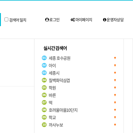
로그인
마이페이지
운영자상담
검색어 일치
실시간 검색어
세종 호수공원
아이
세종시
칠백화덕삼겹
학원
바른
떡
호려울마을10단지
학교
까사누보