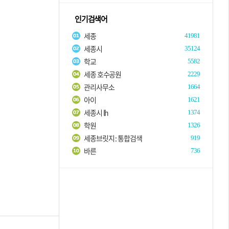
인기검색어
세종
41981
세종시
35124
학교
5582
세종 호수공원
2229
관리사무소
1664
아이
1621
세종시 lh
1374
학원
1326
세종브릿지 : 통합검색
919
바른
736