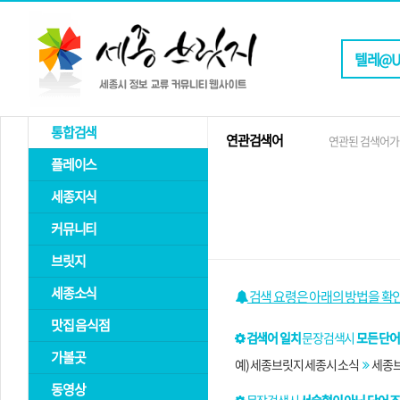
통합검색
연관검색어
연관된 검색어가
플레이스
세종지식
커뮤니티
브릿지
세종소식
검색 요령은 아래의 방법을 확
맛집 음식점
검색어 일치
문장검색시
모든 단어
가볼곳
예) 세종브릿지 세종시 소식
세종브
동영상