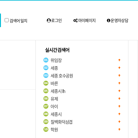
로그인
마이페이지
운영자상담
검색어 일치
실시간 검색어
위임장
세종
세종 호수공원
바른
세종시 lh
유제
아이
세종시
칠백화덕삼겹
학원