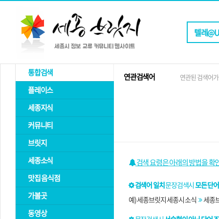
통합검색
연관검색어
연관된 검색어가
플레이스
세종지식
커뮤니티
브릿지
세종소식
검색 요령은 아래의 방법을 확
맛집 음식점
검색어 일치
문장검색시
모든 단어
가볼곳
예) 세종브릿지 세종시 소식
세종브
동영상