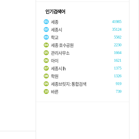
인기검색어
세종
41985
세종시
35124
학교
5582
세종 호수공원
2230
관리사무소
1664
아이
1621
세종시 lh
1375
학원
1326
세종브릿지 : 통합검색
919
바른
739