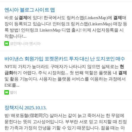
엔시아 블로그 사이트 맵
바로 실
결제
에 있다! 한국에서도 링커스맵(LinkersMap)에
결제
매
장이 등록되고 있습니다! 인터링크 링커스맵(LinkersMap) 매장 등
록 방법! 인터링크 LinkersMap 디앱 출시! 이제 사업자등록을 시
작합니다!...
코인매니아 엔시아
바이낸스 회원가입 포켓몬카드 투자 대신 난 도지코인 매수
NFT의 가치가 높더라도 구매자가 나타나지 않으면 실제로는
현
금화
하기 어렵다. 주식 시장처럼... 첫 번째 역할은 플랫폼 내
결제
및 활용 기능이다. 사용자는 플랫폼 서비스를 이용하는 과정에서
ESE를...
별이
정책지식 2025.10.13.
받/ 해로동혈(偕老同穴) 살아서는 같이 늙고 죽어서는 한 무덤에
묻힌다는 뜻의 고사성어입니다. 부부란 서로 믿고 의지할 때 진정
한 가족과 가정의 안녕을 기할 수 있기 때문입니다. 젊을 때는 아