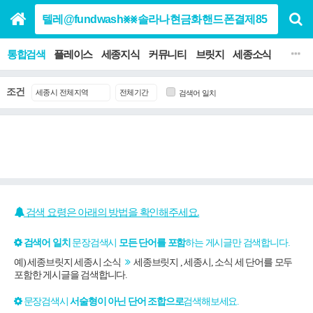
통합검색
플레이스
세종지식
커뮤니티
브릿지
세종소식
맛집 음
조건
검색어 일치
검색 요령은 아래의 방법을 확인해주세요.
검색어 일치
문장검색시
모든 단어를 포함
하는 게시글만 검색합니다.
예) 세종브릿지 세종시 소식
세종브릿지 , 세종시, 소식 세 단어를 모두
포함한 게시글을 검색합니다.
문장검색시
서술형이 아닌 단어 조합으로
검색해보세요.